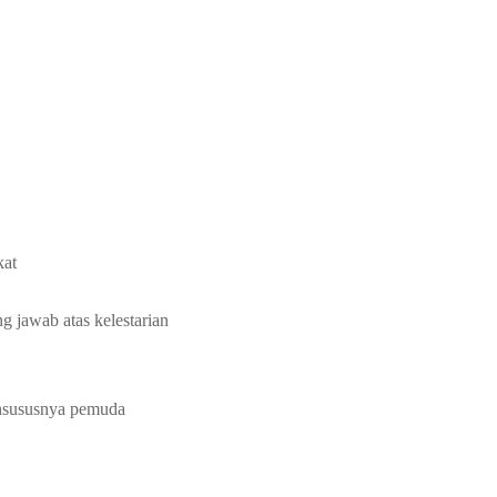
kat
 jawab atas kelestarian
khsususnya pemuda