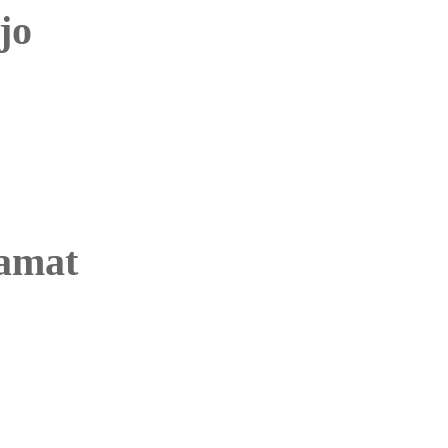
jo
amat