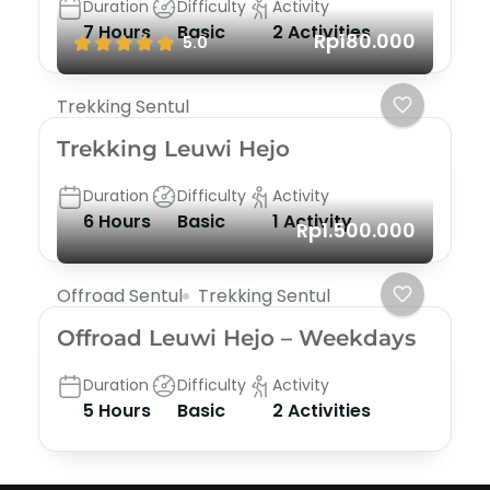
Duration
Difficulty
Activity
7 Hours
Basic
2 Activities
Rp180.000
5.0
Trekking Sentul
Trekking Leuwi Hejo
Duration
Difficulty
Activity
6 Hours
Basic
1 Activity
Rp1.500.000
Offroad Sentul
Trekking Sentul
Offroad Leuwi Hejo – Weekdays
Duration
Difficulty
Activity
5 Hours
Basic
2 Activities