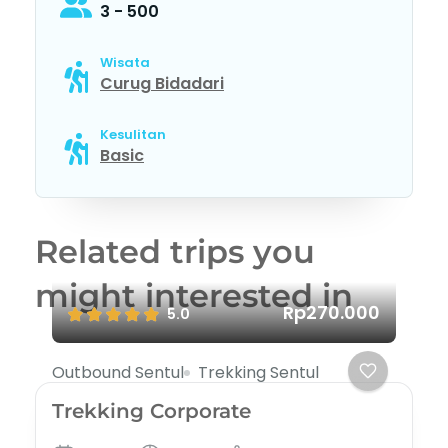
3 - 500
Wisata
Curug Bidadari
Kesulitan
Basic
Related trips you
might interested in
Rp270.000
5.0
Outbound Sentul
Trekking Sentul
Trekking Corporate