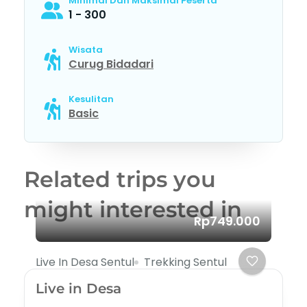
Minimal Dan Maksimal Peserta
1 - 300
Wisata
Curug Bidadari
Kesulitan
Basic
Related trips you
might interested in
Rp749.000
Live In Desa Sentul
Trekking Sentul
Live in Desa