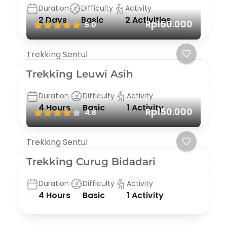
Duration
Difficulty
Activity
2 Days
Basic
2 Activities
Rp150.000
5.0
Trekking Sentul
Trekking Leuwi Asih
Duration
Difficulty
Activity
4 Hours
Basic
1 Activity
Rp150.000
4.8
Trekking Sentul
Trekking Curug Bidadari
Duration
Difficulty
Activity
4 Hours
Basic
1 Activity