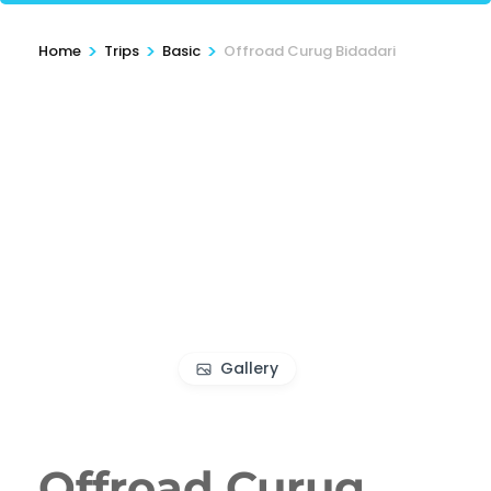
>
>
>
Home
Trips
Basic
Offroad Curug Bidadari
Gallery
Offroad Curug