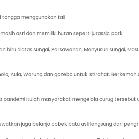
 tangga menggunakan tali
asih asri dan memiliki hutan seperti jurassic park.
n biru diatas sungai, Persawahan, Menyusuri sungai, Mas
ushola, Aula, Warung dan gazebo untuk istirahat. Berkemah
masa pandemi itulah masyarakat mengelola curug tersebu
ewatkan juga belanja cobek batu asli langsung dari peng