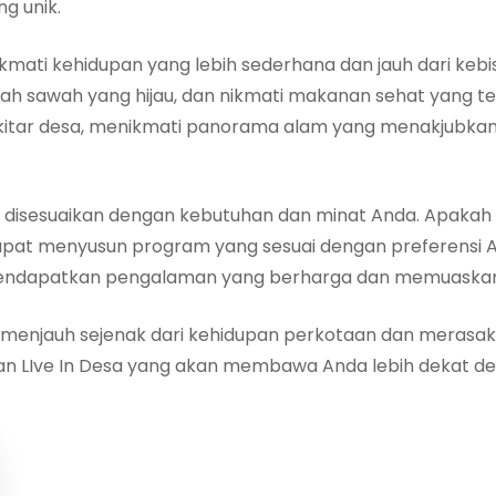
ng unik.
mati kehidupan yang lebih sederhana dan jauh dari keb
ngah sawah yang hijau, dan nikmati makanan sehat yang 
i sekitar desa, menikmati panorama alam yang menakjub
isesuaikan dengan kebutuhan dan minat Anda. Apakah An
i dapat menyusun program yang sesuai dengan preferensi
apatkan pengalaman yang berharga dan memuaskan sela
uk menjauh sejenak dari kehidupan perkotaan dan meras
n LIve In Desa yang akan membawa Anda lebih dekat de