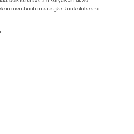
 baik itu untuk tim karyawan, siswa
 akan membantu meningkatkan kolaborasi,
!