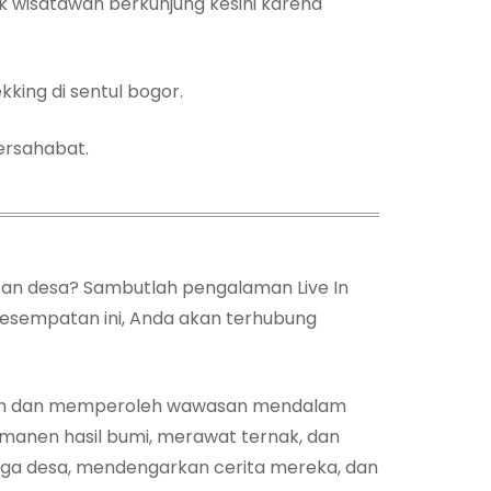
 wisatawan berkunjung kesini karena
king di sentul bogor.
ersahabat.
tan desa? Sambutlah pengalaman Live In
kesempatan ini, Anda akan terhubung
nyaman dan memperoleh wawasan mendalam
memanen hasil bumi, merawat ternak, dan
arga desa, mendengarkan cerita mereka, dan