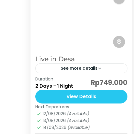
Live in Desa
See more details
Duration
Live In Desa adalah suatu program
Rp749.000
2 Days - 1 Night
wisata tinggal dan menginap
dirumah warga dengan melakukan
View Details
aktivitas menjadi masyarakat Desa.
Next Departures
Curug 3 Perjaka
,
Curug Cibingbin
,
Curug
Mengikuti masyarakat desa sekaligus
12/08/2026
(Available)
Cisalada
,
Curug Ngumpet
13/08/2026
(Available)
menjadi orang tua...
Basic
14/08/2026
(Available)
3 People