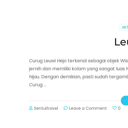
Liburan
Di
Alam
Sentul
Nikmati
ART
6
Air
Le
terjun
sekaligus
Curug Leuwi Hejo terkenal sebagai objek 
jernih dan memiliki kolam yang sangat luas
hijau. Dengan demikian, pasti sudah tergamb
Curug …
Sentultravel
Leave a Comment
on
0
Leuwi
Hejo