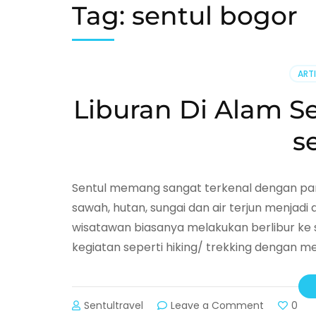
Tag:
sentul bogor
ARTI
Liburan Di Alam Se
s
Sentul memang sangat terkenal dengan p
sawah, hutan, sungai dan air terjun menjadi
wisatawan biasanya melakukan berlibur ke 
kegiatan seperti hiking/ trekking dengan me
Sentultravel
Leave a Comment
on
0