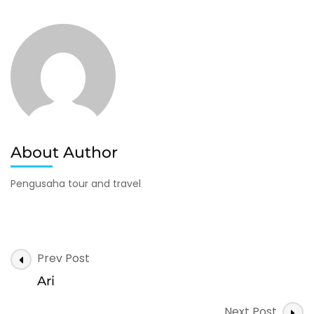
About Author
Pengusaha tour and travel
Post
Prev Post
Navigation
Ari
Next Post