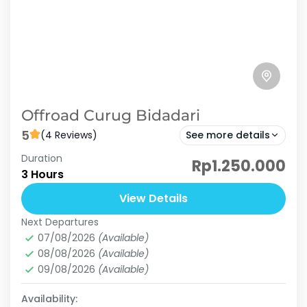
Offroad Curug Bidadari
5
(4 Reviews)
See more details
Duration
curug bidadari
offroad
offroad curug bidadari
Rp1.250.000
3 Hours
offroad sentul
rekomendasi offroad di sentul
View Details
Nikmati pengalaman tak terlupakan dengan
Next Departures
wisata petualangan Jeep menuju air terjun
07/08/2026
(Available)
Curug Bidadari yang menakjubkan! Perjalanan
08/08/2026
(Available)
ini membawa Anda menembus jalur off-road
09/08/2026
(Available)
Curug Bidadari
yang seru, melewati...
Basic
Availability:
1 Person