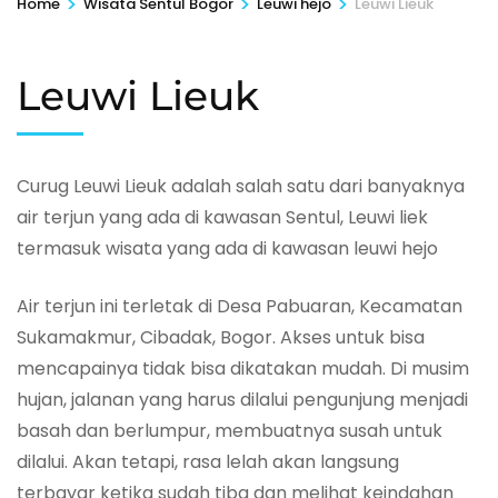
>
>
>
Home
Wisata Sentul Bogor
Leuwi hejo
Leuwi Lieuk
Leuwi Lieuk
Curug Leuwi Lieuk adalah salah satu dari banyaknya
air terjun yang ada di kawasan Sentul, Leuwi liek
termasuk wisata yang ada di kawasan leuwi hejo
Air terjun ini terletak di Desa Pabuaran, Kecamatan
Sukamakmur, Cibadak, Bogor. Akses untuk bisa
mencapainya tidak bisa dikatakan mudah. Di musim
hujan, jalanan yang harus dilalui pengunjung menjadi
basah dan berlumpur, membuatnya susah untuk
dilalui. Akan tetapi, rasa lelah akan langsung
terbayar ketika sudah tiba dan melihat keindahan