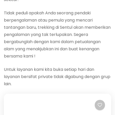
Tidak peduli apakah Anda seorang pendaki
berpengalaman atau pemula yang mencari
tantangan baru, trekking di Sentul akan memberikan
pengalaman yang tak terlupakan. Segera
bergabunglah dengan kami dalam petualangan
alam yang menakjubkan ini dan buat kenangan
bersama kami !
Untuk layanan kami kita buka setiap hari dan
layanan bersifat private tidak digabung dengan grup
lain.