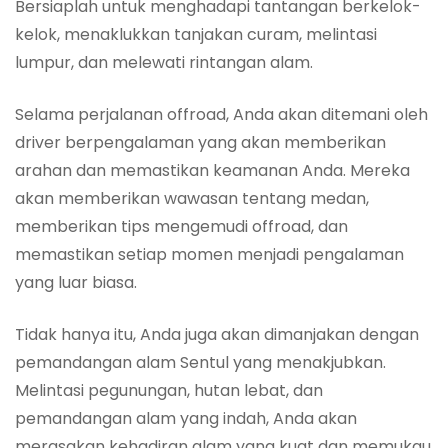
Bersiaplah untuk menghadapi tantangan berkelok-
kelok, menaklukkan tanjakan curam, melintasi
lumpur, dan melewati rintangan alam.
Selama perjalanan offroad, Anda akan ditemani oleh
driver berpengalaman yang akan memberikan
arahan dan memastikan keamanan Anda. Mereka
akan memberikan wawasan tentang medan,
memberikan tips mengemudi offroad, dan
memastikan setiap momen menjadi pengalaman
yang luar biasa.
Tidak hanya itu, Anda juga akan dimanjakan dengan
pemandangan alam Sentul yang menakjubkan.
Melintasi pegunungan, hutan lebat, dan
pemandangan alam yang indah, Anda akan
merasakan kehadiran alam yang kuat dan memukau