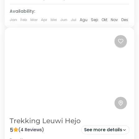
khas Hambalang✔ Destinasi akhir
Basic
Availability:
memikat berendam di air jernih Leuwi...
3 People
Jan
Feb
Mar
Apr
Mei
Jun
Jul
Agu
Sep
Okt
Nov
Des
Trekking Leuwi Hejo
5
(4 Reviews)
See more details