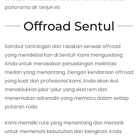
panorama air terjun ini.
Offroad Sentul
Sambut tantangan dan rasakan sensasi offroad
yang mendebarkan di Sentul! Kami mengundang
Anda untuk merasakan petualangan melintasi
medan yang menantang. Dengan kendaraan offroad
yang kuat dan profesional kami, Anda akan ikut
menaklukkan jalur-jalur yang ekstrem dan
menemukan adrenalin yang memacu dalam setiap
putaran roda.
Kami memiliki rute yang menantang dan menarik
untuk memenuhi kebutuhan dan keinginan Anda.