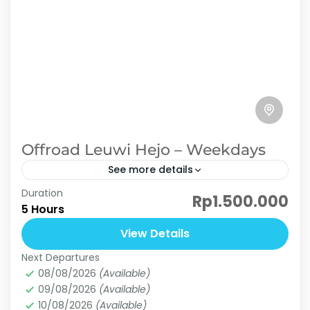
Offroad Leuwi Hejo – Weekdays
See more details
Duration
offroad
Offroad Lewi Hejo
Rp1.500.000
5 Hours
rekomendasi offroad di sentul
View Details
Gabungkan tantangan offroad seru di
Next Departures
Hambalang dengan ketenangan alam
08/08/2026
(Available)
memukau Leuwi Hejo dalam satu paket trip
09/08/2026
(Available)
spesial! Rasakan:✔ Trek Seru menyusuri sungai
10/08/2026
(Available)
Leuwi hejo
,
Leuwi Lieuk