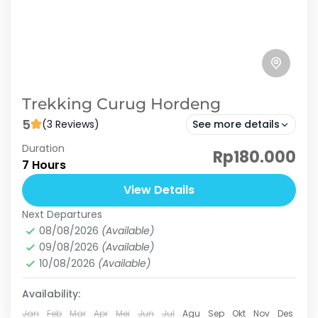
Trekking Curug Hordeng
5
(3 Reviews)
See more details
Duration
Curug Hordeng adalah sebuah air terjun yang
Rp180.000
7 Hours
terletak di Sentul Bogor. Dikelilingi oleh
pepohonan hijau dan suara gemericik air yang
View Details
menenangkan, Curug Hordeng adalah tujuan...
Next Departures
Curug Ciburial
,
Curug Hordeng
,
Curug Kembar
08/08/2026
(Available)
sentul
09/08/2026
(Available)
Medium
10/08/2026
(Available)
3 People
Availability:
Jan
Feb
Mar
Apr
Mei
Jun
Jul
Agu
Sep
Okt
Nov
Des