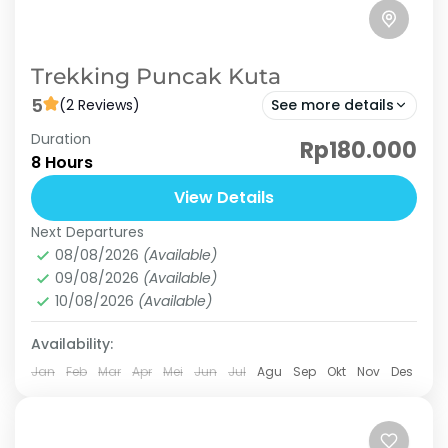
Trekking Puncak Kuta
5
(2 Reviews)
See more details
Duration
Jelajahi jalur trekking yang menantang dan
Rp180.000
8 Hours
nikmati pemandangan alam hijau nan
memesona dari ketinggian. Cocok untuk
View Details
pecinta petualangan! Hanya 1 jam dari jakarta
Next Departures
Puncak Kuta
sudah bisa...
08/08/2026
(Available)
Medium
09/08/2026
(Available)
3 People
10/08/2026
(Available)
Availability:
Jan
Feb
Mar
Apr
Mei
Jun
Jul
Agu
Sep
Okt
Nov
Des