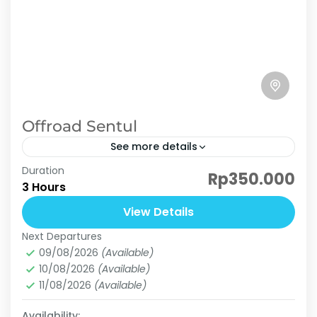
Offroad Sentul
See more details
Duration
Siapkan diri Anda untuk petualangan offroad
Rp350.000
3 Hours
yang mengguncang di Sentul Bogor, tempat di
mana adrenalin dan kegembiraan bertemu!
View Details
Kami mengundang Anda untuk merasakan
Next Departures
Dusun Cisadon
sensasi dan...
09/08/2026
(Available)
Basic
10/08/2026
(Available)
3 People
11/08/2026
(Available)
Availability: