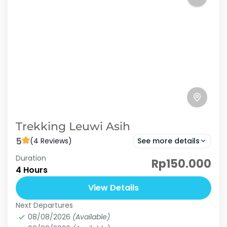
Trekking Leuwi Asih
5
(4 Reviews)
See more details
Duration
Curug Leuwi Asih adalah sebuah air terjun yang
Rp150.000
4 Hours
terletak di kawasan wisata alam yang asri dan
menawan. Berlokasi di daerah Karang Tengah
View Details
Sentul yang dikelilingi oleh...
Next Departures
Curug Leuwi Asih
08/08/2026
(Available)
Basic