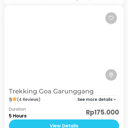
Trekking Goa Garunggang
5
(4 Reviews)
See more details
Duration
Goa garunggang adalah satu-satunya goa
Rp175.000
5 Hours
yang ada di Sentul Bogor. Keunikan dari goa ini
bukan hanya nampak dari dalam tanpa
View Details