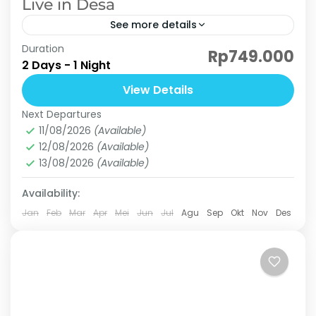
Live in Desa
See more details
Duration
Live In Desa adalah suatu program wisata
Rp749.000
2 Days - 1 Night
tinggal dan menginap dirumah warga dengan
melakukan aktivitas menjadi masyarakat Desa.
View Details
Mengikuti masyarakat desa sekaligus menjadi
Next Departures
Curug 3 Perjaka
,
Curug Cibingbin
,
Curug Cisalada
,
orang tua...
11/08/2026
(Available)
Curug Ngumpet
12/08/2026
(Available)
Basic
13/08/2026
(Available)
3 People
Availability:
Jan
Feb
Mar
Apr
Mei
Jun
Jul
Agu
Sep
Okt
Nov
Des