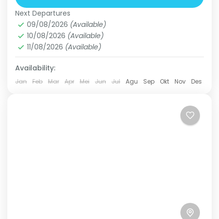
terlihat dari luar seperti candi-candi...
Next Departures
Goa Garunggang
09/08/2026
(Available)
Medium
10/08/2026
(Available)
3 People
11/08/2026
(Available)
Availability:
Jan
Feb
Mar
Apr
Mei
Jun
Jul
Agu
Sep
Okt
Nov
Des