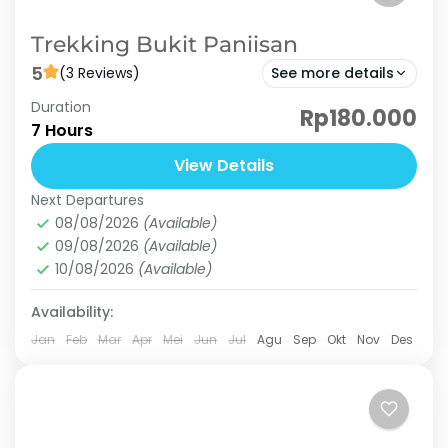
Trekking Bukit Paniisan
5
(3 Reviews)
See more details
Duration
Bukit paniisan adalah salah satu tujuan trekking
Rp180.000
7 Hours
yang terletak di Sentul Bogor. Memiliki
ketinggian 846 Mdpl berada di kawasan
View Details
gunung pancar sentul bogor. Bukit Paniisan...
Next Departures
Bukit Paniisan
,
Curug 3 Perjaka
,
Curug Cibingbin
,
08/08/2026
(Available)
Curug Cisalada
,
Curug Ngumpet
09/08/2026
(Available)
Hard
10/08/2026
(Available)
3 People
Availability:
Jan
Feb
Mar
Apr
Mei
Jun
Jul
Agu
Sep
Okt
Nov
Des