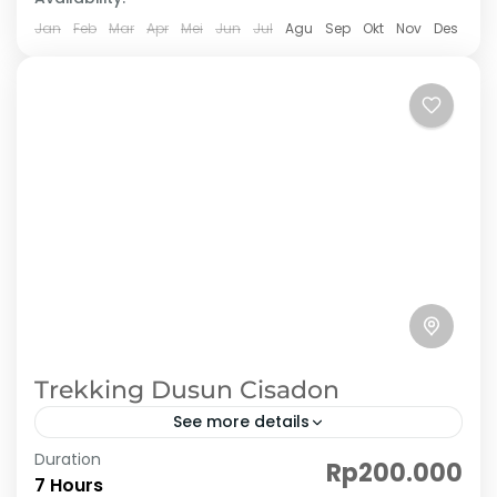
Jan
Feb
Mar
Apr
Mei
Jun
Jul
Agu
Sep
Okt
Nov
Des
Trekking Dusun Cisadon
See more details
Duration
Dusun Cisadon atau Sentul dalem adalah surga
Rp200.000
7 Hours
tersembunyi yang ada di sentul bogor. Tempat