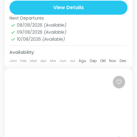
yang masih asri belum banyak penghuni. Jika
View Details
anda datang ke dusun...
Next Departures
Dusun Cisadon
08/08/2026
(Available)
Hard
09/08/2026
(Available)
3 People
10/08/2026
(Available)
Availability:
Jan
Feb
Mar
Apr
Mei
Jun
Jul
Agu
Sep
Okt
Nov
Des