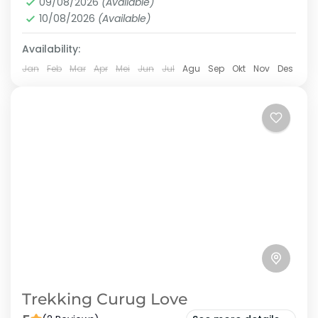
09/08/2026
(Available)
3 People
10/08/2026
(Available)
Availability:
Jan
Feb
Mar
Apr
Mei
Jun
Jul
Agu
Sep
Okt
Nov
Des
Trekking Curug Love