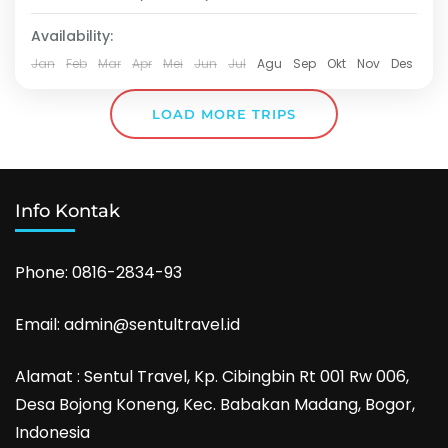
khas Hambalang✔ Destinasi akhir
Basic
Availability:
memikat berendam di air jernih Leuwi...
3 People
Jan
Feb
Mar
Apr
Mei
Jun
Jul
Agu
Sep
Okt
Nov
Des
LOAD MORE TRIPS
Info Kontak
Phone: 0816-2834-93
Email: admin@sentultravel.id
Alamat : Sentul Travel, Kp. Cibingbin Rt 001 Rw 006,
Desa Bojong Koneng, Kec. Babakan Madang, Bogor,
Indonesia