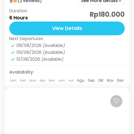
5
(2 Reviews)
See more details
Duration
Curug Love adalah air terjun yang memiliki air
Rp180.000
6 Hours
yang jernih, indah dan menawan yang berada
di kawasan Sentul Bogor. Dinamakan curug
View Details
love karena air nya...
Next Departures
Curug Love
,
Curug Putri Kencana
08/08/2026
(Available)
Basic
09/08/2026
(Available)
3 People
10/08/2026
(Available)
Availability:
Jan
Feb
Mar
Apr
Mei
Jun
Jul
Agu
Sep
Okt
Nov
Des